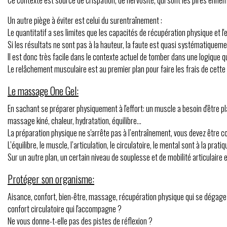
Ce contexte est source de crispation, de nervosité, qui sont les pires ennem
Un autre piège à éviter est celui du surentraînement :
Le quantitatif a ses limites que les capacités de récupération physique et l
Si les résultats ne sont pas à la hauteur, la faute est quasi systématiqueme
Il est donc très facile dans le contexte actuel de tomber dans une logique qu
Le relâchement musculaire est au premier plan pour faire les frais de cette
Le massage One Gel:
En sachant se préparer physiquement à l'effort: un muscle a besoin d'être p
massage kiné, chaleur, hydratation, équilibre...
La préparation physique ne s'arrête pas à l’entraînement, vous devez être c
L’équilibre, le muscle, l’articulation, le circulatoire, le mental sont à la pr
Sur un autre plan, un certain niveau de souplesse et de mobilité articulair
Protéger son organisme:
Aisance, confort, bien-être, massage, récupération physique qui se dégage 
confort circulatoire qui l'accompagne ?
Ne vous donne-t-elle pas des pistes de réflexion ?