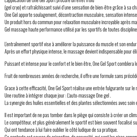
L'application de One Gel Sport procure un effet froid
(gel cryo) et rafraîchissant suivi d’une sensation de bien-être grâce à sa c
One Gel apporte soulagement, décontraction musculaire, sensation intense 
Un produit hors du commun pour relaxation musculaire incroyable après m
Gel massage haute performance utilisé par les sportifs de toutes discipline
L'entraînement sportif vise à améliorer la puissance du muscle et son enduranc
Après un effort physique intense, le massage devient indispensable pour él
Puissant et intense pour le confort et le bien être, One Gel Sport comblera le
Fruit de nombreuses années de recherche, il offre une formule sans précéden
Grace à cette efficacité, One Gel Sport réalise une entrée fulgurante sur le
Une routine à intégrer chaque jour : L'auto-massage One gel .
La synergie des huiles essentielles et des plantes sélectionnées avec soin e
Il est important de ne pas tomber dans le piège qui consiste à créer un clim
Le compétiteur, et plus généralement le sportif est bien souvent focalisé sur
Qui ont tendance à lui faire oublier le côté ludique de sa pratique.