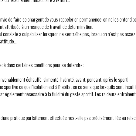
is du relâchement musculaire à l'effort...
'envie de faire se chargent de vous rappeler en permanence: on ne les entend po
nt attribuée à un manque de travail, de détermination.
i consiste à culpabiliser lorsqu'on ne s'entraîne pas, lorsqu’on n’est pas assez 
 attitude…
lacé dans certaines conditions pour se détendre :
onvenablement échauffé, alimenté, hydraté, avant, pendant, après le sport!
atique sportive ce que l'isolation est à l'habitat en ce sens que lorsqu'ils sont i
e est également nécessaire à la fluidité du geste sportif. Les raideurs entraî
d'une pratique parfaitement effectuée n'est-elle pas précisément liée au relâ