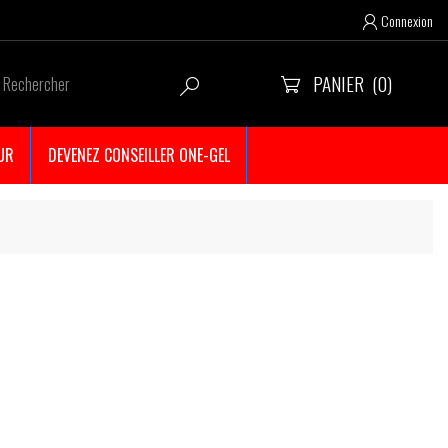
Connexion

PANIER
(0)


UR
DEVENEZ CONSEILLER ONE-GEL