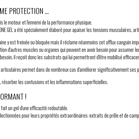
TIME PROTECTION …
ois le moteur et l'ennemi de la performance physique.
ONE GEL a été spécialement élaboré pour apaiser les tensions musculaires, artic
uine y est freinée ou bloquée mais il réclame néanmoins cet afflux sanguin imp
ition d'autres muscles ou organes qui peuvent en avoir besoin pour assumer le
esoin, il reçoit donc les substrats qui lui permettront d'être mobilisé efficac
t articulaires permet dans de nombreux cas d'améliorer significativement se
, résorber les contusions et les inflammations superficielles.
FORMANT !
ait un gel d'une efficacité redoutable.
ectionnées pour leurs propriétés extraordinaires: extraits de prêle et de camp