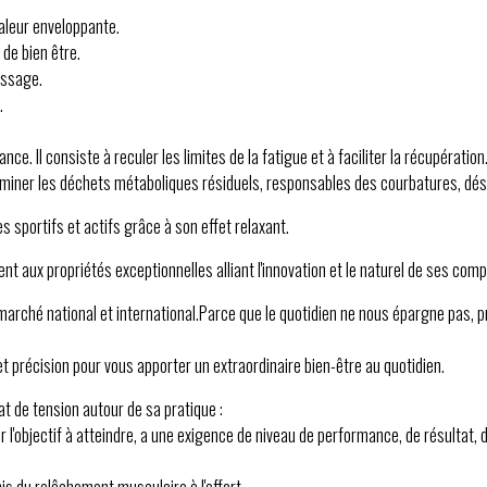
haleur enveloppante.
de bien être.
assage.
.
e. Il consiste à reculer les limites de la fatigue et à faciliter la récupération
iminer les déchets métaboliques résiduels, responsables des courbatures, dése
s sportifs et actifs grâce à son effet relaxant.
t aux propriétés exceptionnelles alliant l'innovation et le naturel de ses com
 marché national et international.Parce que le quotidien ne nous épargne pas, p
t précision pour vous apporter un extraordinaire bien-être au quotidien.
at de tension autour de sa pratique :
 l'objectif à atteindre, a une exigence de niveau de performance, de résultat, d